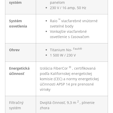
systém
panelom
230 V / 16 amp, 50 Hz
™
Systém
Raio
viacfarebné vnútorné
osvetlenia
svetelné body
Vonkajšie viacfarebné
osvetlenie s časovačom
Fault®
Ohrev
Titanium No-
1 500 W / 230 V
®
Energetická
Izolácia FiberCor
, certifikovaná
účinnosť
podľa Kalifornskej energetickej
komisie (CEC) a normy energetickej
účinnosti APSP 14 pre prenosné
vírivky
2
Filtračný
Dvojitá činnosť, 9,3 m
, plnenie
systém
zhora