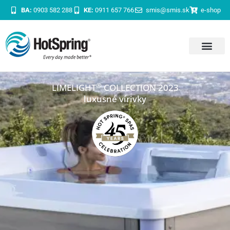
BA:
0903 582 288
KE:
0911 657 766
smis@smis.sk
e-shop
®
LIMELIGHT
COLLECTION 2023
luxusné vírivky