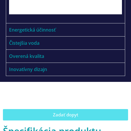
Energetická účinnosť
Čistejšia voda
Overená kvalita
Inovatívny dizajn
Zadať dopyt
Špecifikácia produktu