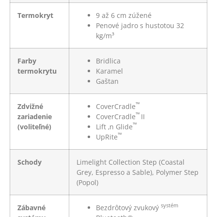
Termokryt
9 až 6 cm zúžené
Penové jadro s hustotou 32
kg/m³
Farby
Bridlica
termokrytu
Karamel
Gaštan
™
Zdvižné
CoverCradle
™
zariadenie
CoverCradle
II
™
(voliteľné)
Lift ‚n Glide
™
UpRite
Schody
Limelight Collection Step (Coastal
Grey, Espresso a Sable), Polymer Step
(Popol)
systém
Zábavné
Bezdrôtový zvukový