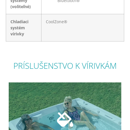
systémy
Bluetooth®
(voliteľné)
Chladiaci
CoolZone®
systém
vírivky
PRÍSLUŠENSTVO K VÍRIVKÁM