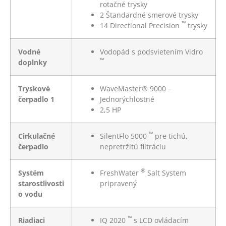
rotačné trysky
2
Štandardné smerové trysky
™
14
Directional Precision
trysky
Vodné
Vodopád s podsvietením Vidro
™
doplnky
_
Tryskové
WaveMaster® 9000
čerpadlo 1
Jednorýchlostné
2,5 HP
™
Cirkulačné
SilentFlo 5000
pre tichú,
čerpadlo
nepretržitú filtráciu
®
Systém
FreshWater
Salt System
starostlivosti
pripravený
o vodu
™
Riadiaci
IQ 2020
s LCD ovládacím