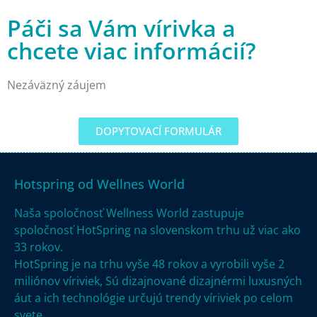
Páči sa Vám vírivka a
chcete viac informácií?
Nezáväzný záujem
DOPYTOVACÍ FORMULÁR
Hotspring od Wellnes World
Naša spoločnosť Wellness World zastupuje
spoločnosť HotSpring na slovenskom trhu už viac ako
33 rokov.
HotSpring je na trhu vyše
48 rokov a vyrobili vyše 2
miliónov víriviek,
Sú dizajnované dizajnérmi luxusných
áut a ich technológie určujú trendy víriviek po celom
svete