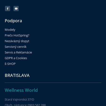
Podpora
Modely
Prečo HotSpring?
Nezáväzný dopyt
Servisný cenník
Servis a Reklamácie
GDPR a Cookies
E-SHOP
BRATISLAVA
Wellness World
Stará Vajnorská 37/D
Obch. zástupca: 0903 582 288