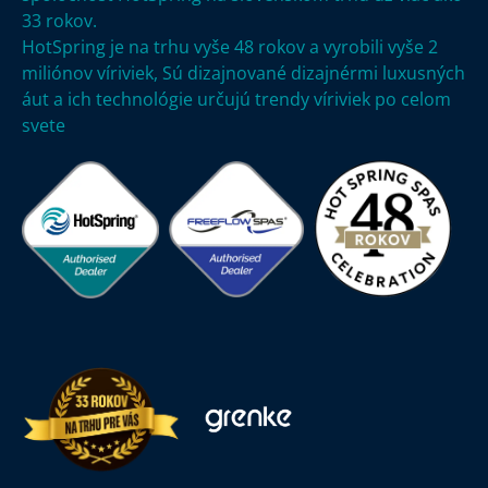
33 rokov.
HotSpring je na trhu vyše
48 rokov a vyrobili vyše 2
miliónov víriviek,
Sú dizajnované dizajnérmi luxusných
áut a ich technológie určujú trendy víriviek po celom
svete