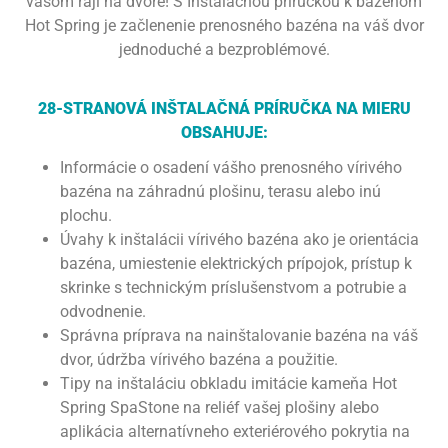
vašom raji na dvore! S Inštalačnou príručkou k bazénom
Hot Spring je začlenenie prenosného bazéna na váš dvor
jednoduché a bezproblémové.
28-STRANOVÁ INŠTALAČNÁ PRÍRUČKA NA MIERU
OBSAHUJE:
Informácie o osadení vášho prenosného vírivého
bazéna na záhradnú plošinu, terasu alebo inú
plochu.
Úvahy k inštalácii vírivého bazéna ako je orientácia
bazéna, umiestenie elektrických prípojok, prístup k
skrinke s technickým príslušenstvom a potrubie a
odvodnenie.
Správna príprava na nainštalovanie bazéna na váš
dvor, údržba vírivého bazéna a použitie.
Tipy na inštaláciu obkladu imitácie kameňa Hot
Spring SpaStone na reliéf vašej plošiny alebo
aplikácia alternatívneho exteriérového pokrytia na