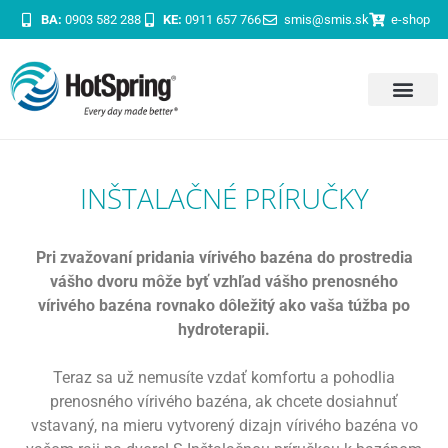
BA:
0903 582 288
KE:
0911 657 766
smis@smis.sk
e-shop
INŠTALAČNÉ PRÍRUČKY
Pri zvažovaní pridania vírivého bazéna do prostredia
vášho dvoru môže byť vzhľad vášho
prenosného
vírivého bazéna rovnako dôležitý ako vaša túžba po
hydroterapii.
Teraz sa už nemusíte vzdať komfortu a pohodlia
prenosného vírivého bazéna, ak chcete dosiahnuť
vstavaný, na mieru vytvorený dizajn vírivého bazéna vo