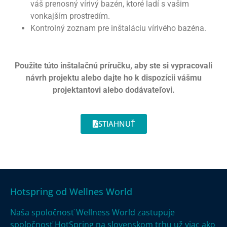
váš prenosný vírivý bazén, ktoré ladí s vašim
vonkajším prostredím.
Kontrolný zoznam pre inštaláciu vírivého bazéna.
Použite túto inštalačnú príručku, aby ste si vypracovali
návrh projektu alebo dajte ho k dispozícii vášmu
projektantovi alebo dodávateľovi.
STIAHNUŤ
Hotspring od Wellnes World
Naša spoločnosť Wellness World zastupuje
spoločnosť HotSpring na slovenskom trhu už viac ako