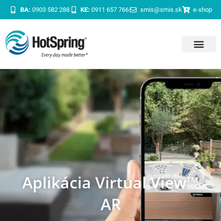
BA:
0903 582 288
KE:
0911 657 766
smis@smis.sk
e-shop
Aplikácia Virtual View™
AR