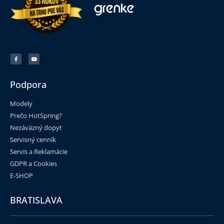
Podpora
Modely
Prečo HotSpring?
Nezáväzný dopyt
Servisný cenník
®
Zdvižné zariadenia HotSpring
Servis a Reklamácie
ČÍTAŤ VIAC »
GDPR a Cookies
E-SHOP
BRATISLAVA