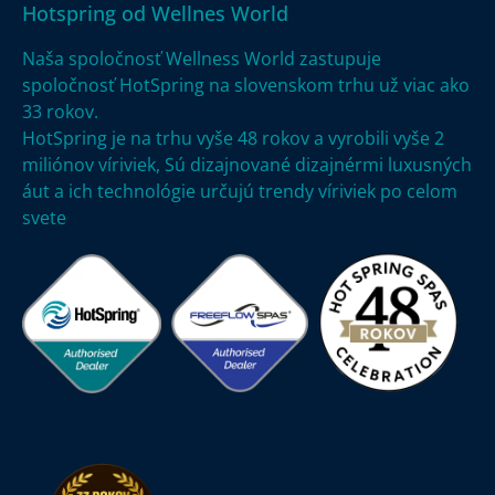
Hotspring od Wellnes World
Naša spoločnosť Wellness World zastupuje
spoločnosť HotSpring na slovenskom trhu už viac ako
Legendárna masáž
33 rokov.
HotSpring je na trhu vyše
48 rokov a vyrobili vyše 2
ČÍTAŤ VIAC »
miliónov víriviek,
Sú dizajnované dizajnérmi luxusných
áut a ich technológie určujú trendy víriviek po celom
svete
®
Kryty k vírivkám HotSpring
ČÍTAŤ VIAC »