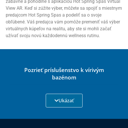
zábavné a pohodlné s aplikáciou Hot Spring Spas Virtual
View AR. Keď si zúžite výber, môžete sa spojiť s miestnym
predajcom Hot Spring Spas a podeliť sa o svoje
obľúbené. Váš predajca vám pomôže premeniť váš výber
virtuálnych kúpeľov na realitu, aby ste si mohli začať
užívať svoju novú každodennú wellness rutinu.
Pozrieť príslušenstvo k vírivým
bazénom
Ukázať