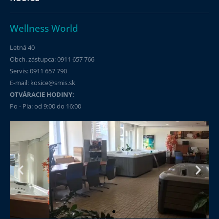
®
Schody k vírivkám HotSpring
Wellness World
ČÍTAŤ VIAC »
Letná 40
Obch. zástupca: 0911 657 766
Servis: 0911 657 790​
E-mail: kosice@smis.sk
OTVÁRACIE HODINY:
Po - Pia: od 9:00 do 16:00
Aplikácia Virtual View™ AR
ČÍTAŤ VIAC »