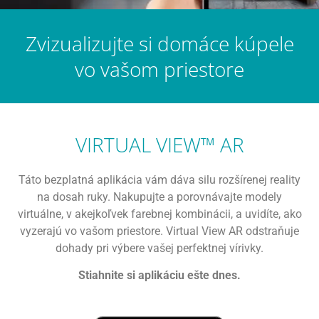
Zvizualizujte si domáce kúpele
vo vašom priestore
VIRTUAL VIEW™ AR
Táto bezplatná aplikácia vám dáva silu rozšírenej reality
na dosah ruky. Nakupujte a porovnávajte modely
virtuálne, v akejkoľvek farebnej kombinácii, a uvidíte, ako
vyzerajú vo vašom priestore. Virtual View AR odstraňuje
dohady pri výbere vašej perfektnej vírivky.
Stiahnite si aplikáciu ešte dnes.