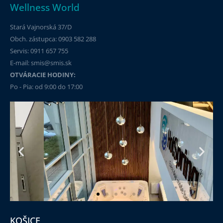
Wellness World
Stará Vajnorská 37/D
Obch. zástupca: 0903 582 288
Servis: 0911 657 755
E-mail: smis@smis.sk
OTVÁRACIE HODINY:
®
Zábavné systémy HotSpring
Po - Pia: od 9:00 do 17:00
ČÍTAŤ VIAC »
KOŠICE