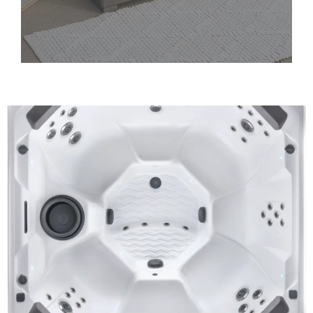
Pozri viac
Ľahký vstup aj výstup
Schody od naších dizajnérov uľahčujú vstup a
výstup z vašej vírivky a sú dostupné v rôznych
variantoch navrhnutých tak, aby zodpovedali
práve vašej vírivke od HotSpring.
Pozri viac