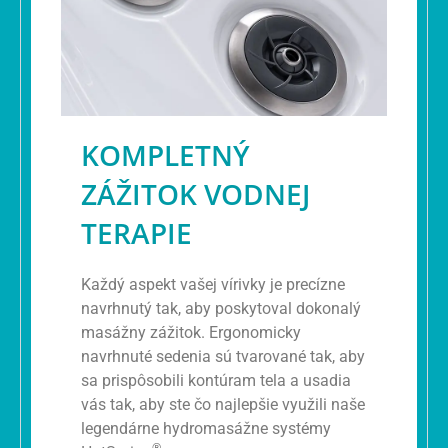
KOMPLETNÝ
ZÁŽITOK VODNEJ
TERAPIE
Každý aspekt vašej vírivky je precízne
navrhnutý tak, aby poskytoval dokonalý
masážny zážitok. Ergonomicky
navrhnuté sedenia sú tvarované tak, aby
sa prispôsobili kontúram tela a usadia
vás tak, aby ste čo najlepšie využili naše
legendárne hydromasážne systémy