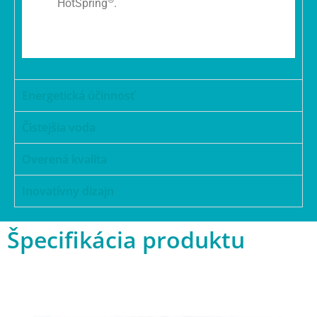
®
HotSpring
.
Energetická účinnosť
Čistejšia voda
Overená kvalita
Inovatívny dizajn
Špecifikácia produktu