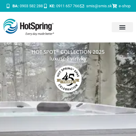
BA:
0903 582 288
KE:
0911 657 766
smis@smis.sk
e-shop
®
HOT SPOT
COLLECTION 2025
luxusné vírivky