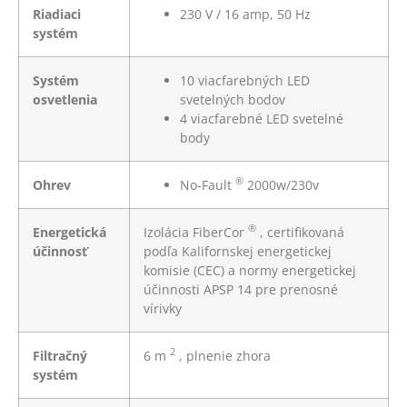
Riadiaci
230 V / 16 amp, 50 Hz
systém
Systém
10 viacfarebných LED
osvetlenia
svetelných bodov
4 viacfarebné LED svetelné
body
®
Ohrev
No-Fault
2000w/230v
®
Energetická
Izolácia FiberCor
, certifikovaná
účinnosť
podľa Kalifornskej energetickej
komisie (CEC) a normy energetickej
účinnosti APSP 14 pre prenosné
vírivky
2
Filtračný
6 m
, plnenie zhora
systém