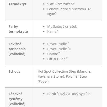
Termokryt
9 až 6 cm zúžené
Penové jadro s hustotou 32
kg/m³
Farby
Muškátový oriešok
termokrytu
Kameň
™
Zdvižné
CoverCradle
™
zariadenia
CoverCradle
II
™
(voliteľné)
UpRite
™
Lift ‚n Glide
Schody
Hot Spot Collection Step (Mandle,
Havana a Storm), Polymer Step
(Popol)
Zábavné
Bezdrôtový zvukový systém
systémy
(voliteľné)