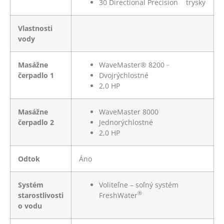
30
Directional Precision
trysky
Vlastnosti
vody
_
Masážne
WaveMaster® 8200
čerpadlo 1
Dvojrýchlostné
2,0 HP
Masážne
WaveMaster 8000
čerpadlo 2
Jednorýchlostné
2,0 HP
Odtok
Áno
Systém
Voliteľne – soľný systém
®
starostlivosti
FreshWater
o vodu