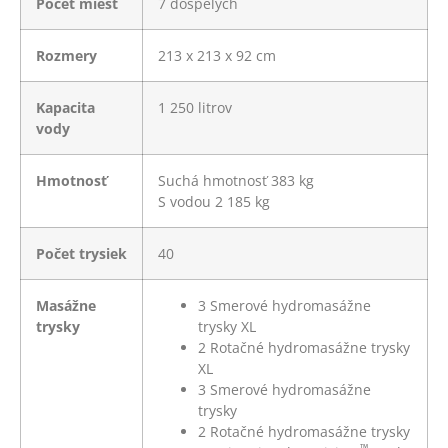
Počet miest
7 dospelých
Rozmery
213 x 213 x 92 cm
Kapacita
1 250 litrov
vody
Hmotnosť
Suchá hmotnosť 383 kg
S vodou 2 185 kg
Počet trysiek
40
Masážne
3
Smerové hydromasážne
trysky
trysky XL
2
Rotačné hydromasážne trysky
XL
3
Smerové hydromasážne
trysky
2
Rotačné hydromasážne trysky
™