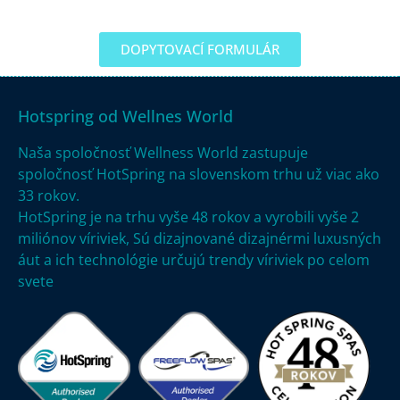
DOPYTOVACÍ FORMULÁR
Hotspring od Wellnes World
Naša spoločnosť Wellness World zastupuje
spoločnosť HotSpring na slovenskom trhu už viac ako
33 rokov.
HotSpring je na trhu vyše
48 rokov a vyrobili vyše 2
miliónov víriviek,
Sú dizajnované dizajnérmi luxusných
áut a ich technológie určujú trendy víriviek po celom
svete