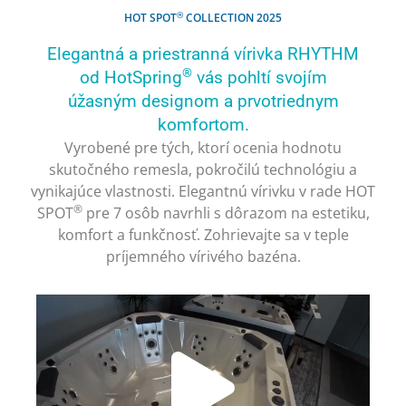
®
HOT SPOT
COLLECTION 2025
Elegantná a priestranná vírivka RHYTHM
®
od HotSpring
vás pohltí svojím
úžasným designom a prvotriednym
komfortom.
Vyrobené pre tých, ktorí ocenia hodnotu
skutočného remesla, pokročilú technológiu a
vynikajúce vlastnosti. Elegantnú vírivku v rade HOT
®
SPOT
pre 7 osôb navrhli s dôrazom na estetiku,
komfort a funkčnosť. Zohrievajte sa v teple
príjemného vírivého bazéna.