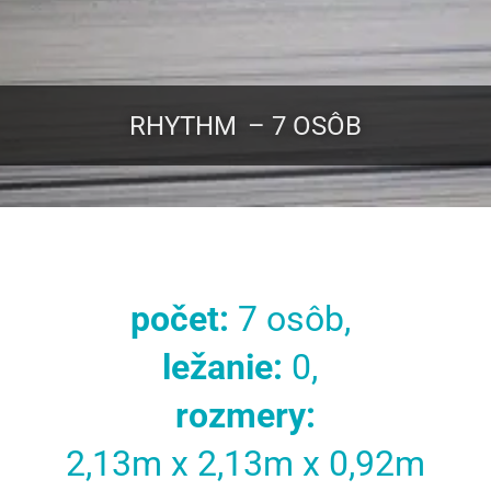
RHYTHM
– 7 OSÔB
počet:
7 osôb,
ležanie:
0,
rozmery:
2,13m x 2,13m x 0,92m