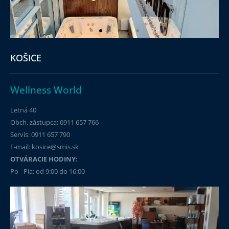
KOŠICE
Wellness World
Letná 40
Obch. zástupca: 0911 657 766
Servis: 0911 657 790​
E-mail: kosice@smis.sk
OTVÁRACIE HODINY:
Po - Pia: od 9:00 do 16:00