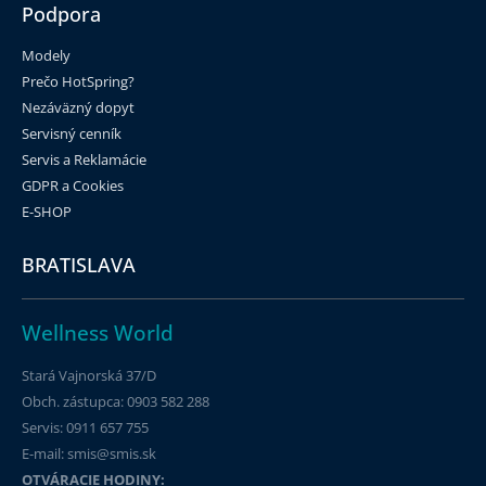
Podpora
Modely
Prečo HotSpring?
Nezáväzný dopyt
Servisný cenník
Servis a Reklamácie
GDPR a Cookies
E-SHOP
BRATISLAVA
Wellness World
Stará Vajnorská 37/D
Obch. zástupca: 0903 582 288
Servis: 0911 657 755
E-mail: smis@smis.sk
OTVÁRACIE HODINY: