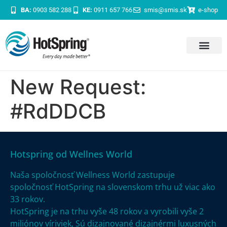
BA:
0903 582 288
KE:
0911 657 766
smis@smis.sk
e-shop
New Request:
#RdDDCB
Hotspring od Wellnes World
Naša spoločnosť Wellness World zastupuje
spoločnosť HotSpring na slovenskom trhu už viac ako
33 rokov.
HotSpring je na trhu vyše
48 rokov a vyrobili vyše 2
miliónov víriviek,
Sú dizajnované dizajnérmi luxusných