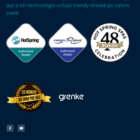
áut a ich technológie určujú trendy víriviek po celom
svete